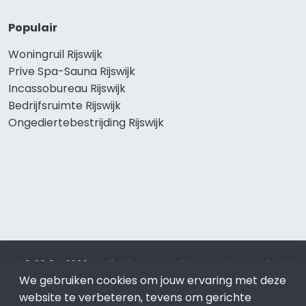
Populair
Woningruil Rijswijk
Prive Spa-Sauna Rijswijk
Incassobureau Rijswijk
Bedrijfsruimte Rijswijk
Ongediertebestrijding Rijswijk
© 2019 - 2026 Realisatie en SEO door
SEO-bureau
Lion
We gebruiken cookies om jouw ervaring met deze
Internet. Betaal alleen voor bewezen resultaten?
SEO
optimalisatie No Cure No Pay
.
Rijswijk
is onderdeel van Lion
website te verbeteren, tevens om gerichte