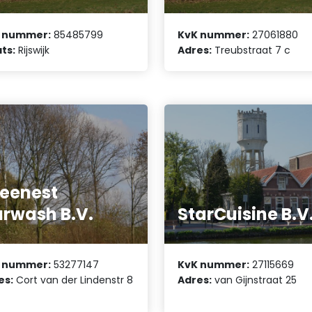
 nummer:
85485799
KvK nummer:
27061880
ts:
Rijswijk
Adres:
Treubstraat 7 c
eenest
rwash B.V.
StarCuisine B.V
 nummer:
53277147
KvK nummer:
27115669
es:
Cort van der Lindenstr 8
Adres:
van Gijnstraat 25