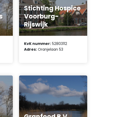
Stichting Hospice
s
Voorburg-
Rijswijk
KvK nummer:
52803112
Adres:
Oranjelaan 53
Granfood B.V.