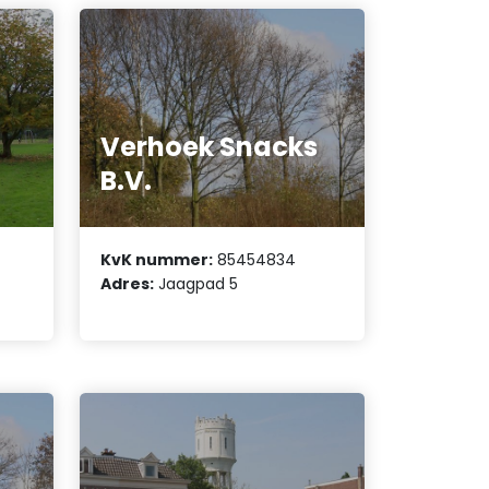
Verhoek Snacks
B.V.
KvK nummer:
85454834
Adres:
Jaagpad 5