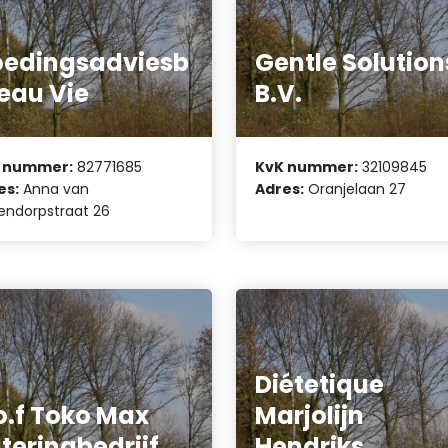
edingsadviesb
Gentle Solution
eau Vie
B.V.
 nummer:
82771685
KvK nummer:
32109845
es:
Anna van
Adres:
Oranjelaan 27
endorpstraat 26
Diétetique
o.f Toko Max
Marjolijn
teringbedrijf
Hendriks