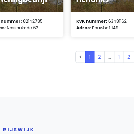
 nummer:
82142785
KvK nummer:
63481162
es:
Nassaukade 62
Adres:
Pauwhof 149
1
2
...
1
2
 RIJSWIJK