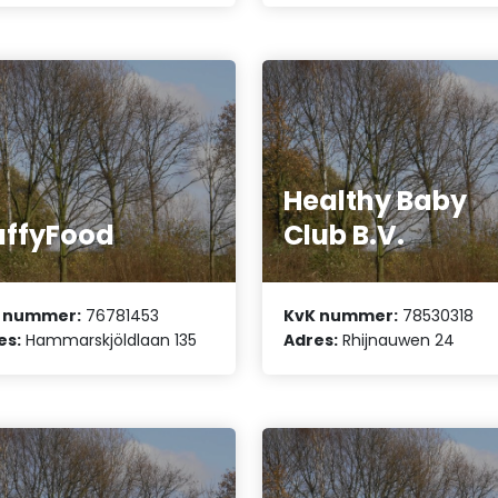
Healthy Baby
uffyFood
Club B.V.
 nummer:
76781453
KvK nummer:
78530318
es:
Hammarskjöldlaan 135
Adres:
Rhijnauwen 24