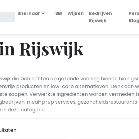
Snel naar
SBI
Wijken
Bedrijven
Per
Rijswijk
Blo
in Rijswijk
swijk die zich richten op gezonde voeding bieden biologi
utenvrije producten en low-carb alternatieven. Denk aan
ste sappen. Verwerkte ingrediënten worden vermeden t
gbedrijven, meal-prep services, gezondheidsrestaurants
 in deze categorie.
ultaten