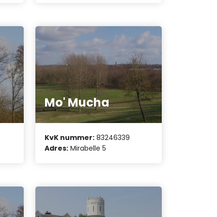
Mo' Mucha
KvK nummer:
83246339
Adres:
Mirabelle 5