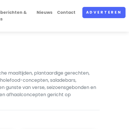
sberichten &
Nieuws
Contact
ADVERTEREN
gs
sche maaltijden, plantaardige gerechten,
 wholefood-concepten, saladebars,
en gunste van verse, seizoensgebonden en
 en afhaalconcepten gericht op