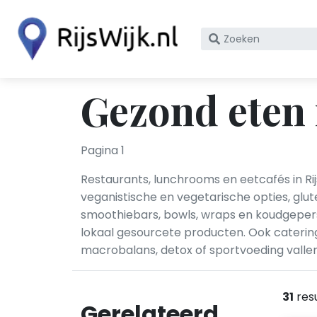
Zoek
op
bedrijfsnaam
of
Gezond eten 
KvK
nummer
Pagina 1
Restaurants, lunchrooms en eetcafés in Rij
veganistische en vegetarische opties, gl
smoothiebars, bowls, wraps en koudgeper
lokaal gesourcete producten. Ook caterin
macrobalans, detox of sportvoeding vallen
31
res
Gerelateerd