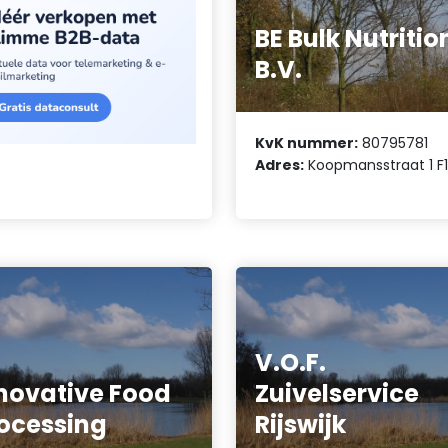
BE Bulk Nutritio
B.V.
KvK nummer:
80795781
Adres:
Koopmansstraat 1 F
V.O.F.
novative Food
Zuivelservice
ocessing
Rijswijk