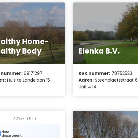
althy Home-
althy Body
Elenka B.V.
 nummer:
69171297
KvK nummer:
78752523
es:
Huis te Landelaan 15
Adres:
Steenplaetsstraat 6
4
Unit 4.14
ADVERTENTIE