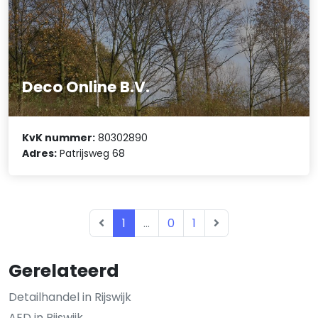
Deco Online B.V.
KvK nummer:
80302890
Adres:
Patrijsweg 68
1
...
0
1
Gerelateerd
Detailhandel in Rijswijk
AED in Rijswijk