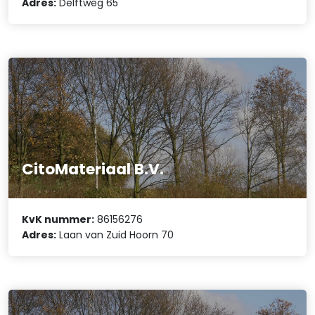
Adres:
Delftweg 65
CitoMateriaal B.V.
KvK nummer:
86156276
Adres:
Laan van Zuid Hoorn 70