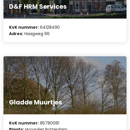
D&F HRM Services
KvK nummer:
64128490
Adres:
Haagweg 66
Gladde Muurtjes
KvK nummer:
85780081
Plaats:
Hoogvliet Rotterdam