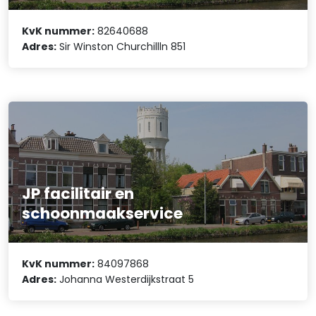
KvK nummer:
82640688
Adres:
Sir Winston Churchillln 851
JP facilitair en
schoonmaakservice
KvK nummer:
84097868
Adres:
Johanna Westerdijkstraat 5