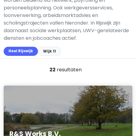
worden bediend via flexwerk, payrolling en
personeelsplanning. Ook werkgeversservices,
loonverwerking, arbeidsmarktadvies en
scholingstrajecten vallen hieronder. In Rijswijk zijn
daarnaast sociale werkplaatsen, UWV-gerelateerde
diensten en jobcoaches actief.
Heel Rijswijk
Wijk 11
22
resultaten
R&S Works B.V.