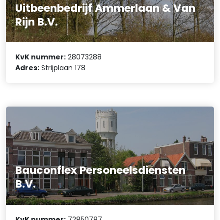
Uitbeenbedrijf Ammerlaan & Van
Rijn B.V.
KvK nummer:
28073288
Adres:
Strijplaan 178
Bauconflex Personeelsdiensten
B.V.
KvK nummer:
72850787