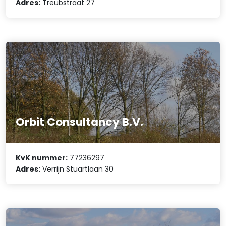
Adres:
Treubstraat 27
Orbit Consultancy B.V.
KvK nummer:
77236297
Adres:
Verrijn Stuartlaan 30