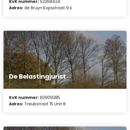
KvK nummer:
52368424
Adres:
de Bruyn Kopsstraat 9 k
De Belastingjurist
KvK nummer:
82909385
Adres:
Treubstraat 15 Unit B