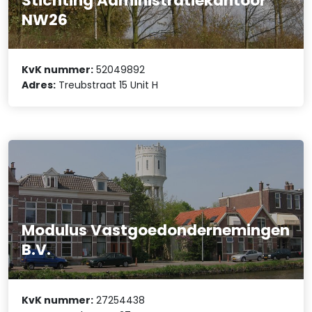
Stichting Administratiekantoor
NW26
KvK nummer:
52049892
Adres:
Treubstraat 15 Unit H
Modulus Vastgoedondernemingen
B.V.
KvK nummer:
27254438