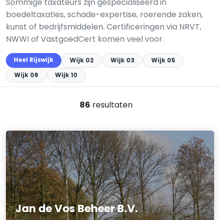
Sommige taxateurs zijn gespecialiseerd in
boedeltaxaties, schade-expertise, roerende zaken,
kunst of bedrijfsmiddelen. Certificeringen via NRVT,
NWWI of VastgoedCert komen veel voor.
Heel Rijswijk
Wijk 02
Wijk 03
Wijk 05
Wijk 08
Wijk 10
86
resultaten
Jan de Vos Beheer B.V.