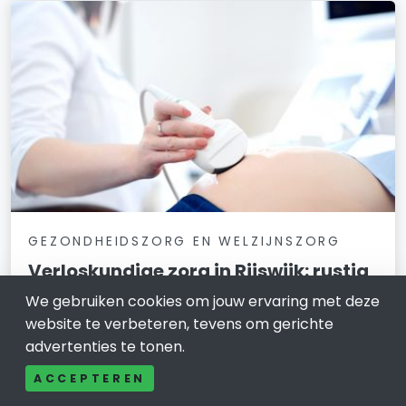
GEZONDHEIDSZORG EN WELZIJNSZORG
Verloskundige zorg in Rijswijk: rustig
oriënteren bij een
We gebruiken cookies om jouw ervaring met deze
verloskundigenpraktijk
website te verbeteren, tevens om gerichte
advertenties te tonen.
18 februari 2026
ACCEPTEREN
Zwanger zijn of nadenken over een kinderwens kan