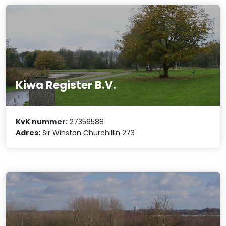
Kiwa Register B.V.
KvK nummer:
27356588
Adres:
Sir Winston Churchillln 273