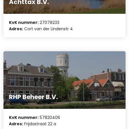
Achttax B.V.
KvK nummer:
27078233
Adres:
Cort van der Lindenstr 4
RHP Beheer B.V.
KvK nummer:
57820406
Adres:
Frijdastraat 22 a