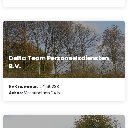
Delta Team Personeelsdiensten
B.V.
KvK nummer:
27260283
Adres:
Visseringlaan 24 b