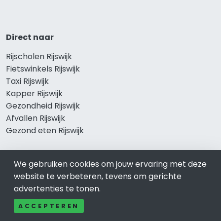
Direct naar
Rijscholen Rijswijk
Fietswinkels Rijswijk
Taxi Rijswijk
Kapper Rijswijk
Gezondheid Rijswijk
Afvallen Rijswijk
Gezond eten Rijswijk
We gebruiken cookies om jouw ervaring met deze
Bekend in Rijswijk
website te verbeteren, tevens om gerichte
advertenties te tonen.
Restaurants Rijswijk
Catering Rijswijk
ACCEPTEREN
Schoonheidssalon Rijswijk