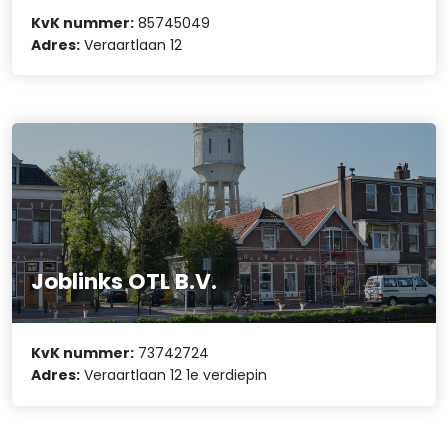
KvK nummer:
85745049
Adres:
Veraartlaan 12
Joblinks OTL B.V.
KvK nummer:
73742724
Adres:
Veraartlaan 12 1e verdiepin