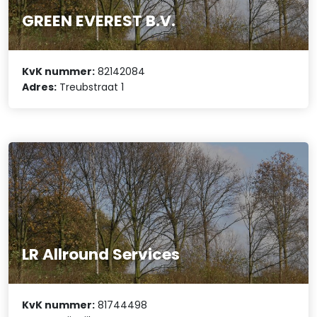
GREEN EVEREST B.V.
KvK nummer:
82142084
Adres:
Treubstraat 1
LR Allround Services
KvK nummer:
81744498