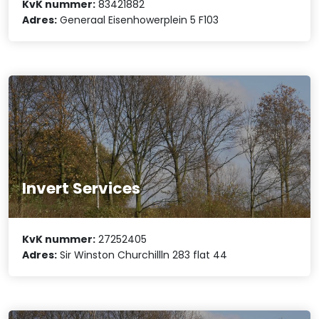
KvK nummer:
83421882
Adres:
Generaal Eisenhowerplein 5 F103
Invert Services
KvK nummer:
27252405
Adres:
Sir Winston Churchillln 283 flat 44