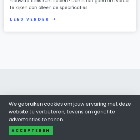
nieuwste titels kunt spelen? Dan is het goed om verder
te kijken dan alleen de specificaties.
LEES VERDER
Rijswijk
We gebruiken cookies om jouw ervaring met deze
website te verbeteren, tevens om gerichte
Bel ons: 085-04 10 177
advertenties te tonen.
Contact
Adverteren
ACCEPTEREN
Over ons