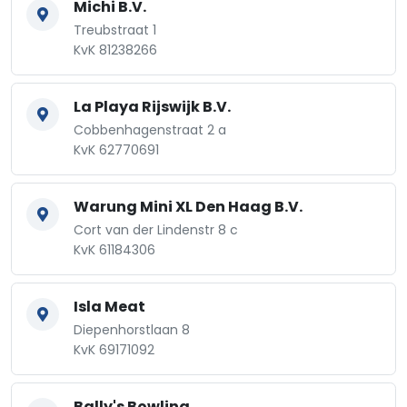
Michi B.V.
Treubstraat 1
KvK 81238266
La Playa Rijswijk B.V.
Cobbenhagenstraat 2 a
KvK 62770691
Warung Mini XL Den Haag B.V.
Cort van der Lindenstr 8 c
KvK 61184306
Isla Meat
Diepenhorstlaan 8
KvK 69171092
Bally's Bowling