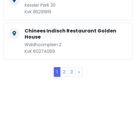
Kessler Park 30
KvK 85291919
Chinees Indisch Restaurant Golden
House
Waldhoornplein 2
KvK 60274069
1
2
3
»