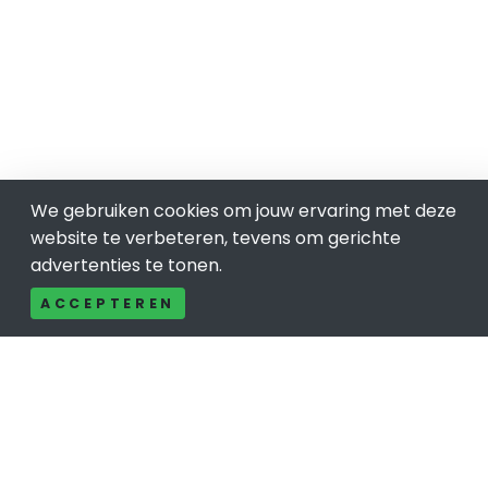
We gebruiken cookies om jouw ervaring met deze
website te verbeteren, tevens om gerichte
advertenties te tonen.
ACCEPTEREN
Gerelateerd
Eten & Drinken in Rijswijk
Afhaalrestaurants in Rijswijk
All you can eat in Rijswijk