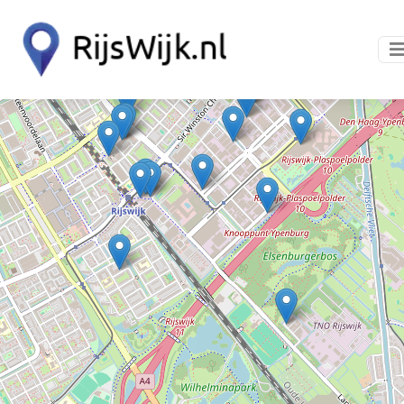
+
−
Restaurants in Rijswijk
85
resultaten · Pagina 1
Restaurants in Rijswijk serveren maaltijden en
dranken voor consumptie ter plaatse,
afhaalmaaltijden of bezorging. Het aanbod varieert
van à la carte, dagmenu's, buffetten en lunches tot
dinerdiensten en groepsarrangementen. Gangbare
keukenstijlen zijn Nederlandse, Italiaanse, Aziatische,
Mediterrane en Indische keuken. Werkzaamheden
omvatten koken, bakken, grillen, frituren, mise en
place, gardering en bediening. Personeel bestaat
doorgaans uit chefs, souschefs, keukenmedewerkers,