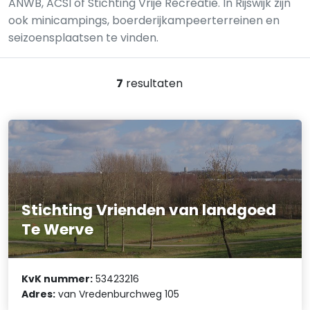
ANWB, ACSI of Stichting Vrije Recreatie. In Rijswijk zijn
ook minicampings, boerderijkampeerterreinen en
seizoensplaatsen te vinden.
7
resultaten
Stichting Vrienden van landgoed
Te Werve
KvK nummer:
53423216
Adres:
van Vredenburchweg 105