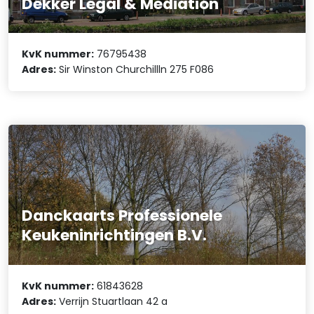
Dekker Legal & Mediation
KvK nummer:
76795438
Adres:
Sir Winston Churchillln 275 F086
Danckaarts Professionele
Keukeninrichtingen B.V.
KvK nummer:
61843628
Adres:
Verrijn Stuartlaan 42 a