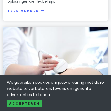
oplossingen die flexibel zijn.
LEES VERDER
We gebruiken cookies om jouw ervaring met deze
website te verbeteren, tevens om gerichte
GEZONDHEIDSZORG EN WELZIJNSZORG
advertenties te tonen.
Verloskundige zorg in Rijswijk: rustig
ACCEPTEREN
oriënteren bij een