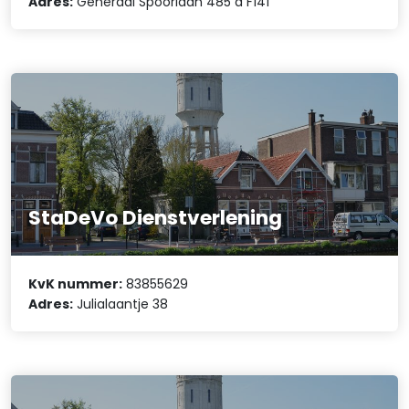
Adres:
Generaal Spoorlaan 485 a F141
StaDeVo Dienstverlening
KvK nummer:
83855629
Adres:
Julialaantje 38