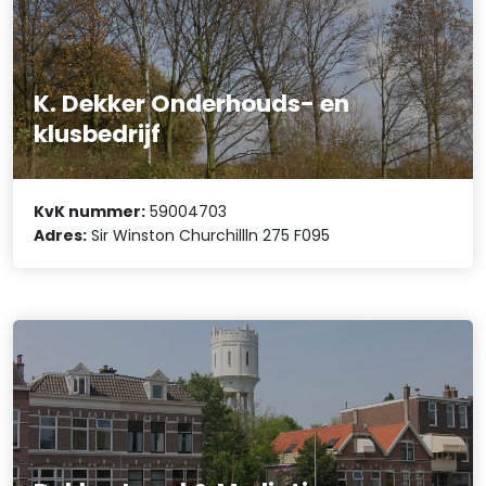
K. Dekker Onderhouds- en
klusbedrijf
KvK nummer:
59004703
Adres:
Sir Winston Churchillln 275 F095