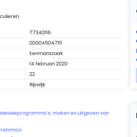
culieren.
77340116
000045047111
Eenmanszaak
14 februari 2020
22
Rijswijk
n televisieprogramma´s; maken en uitgeven van
ogramma's