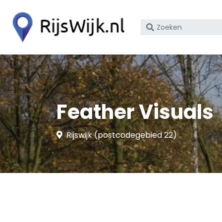
Zoek
op
bedrijfsnaam
of
KvK
nummer
Feather Visuals
Rijswijk (postcodegebied 22)