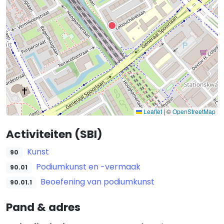
Leaflet
|
©
OpenStreetMap
Activiteiten (SBI)
Kunst
90
Podiumkunst en -vermaak
90.01
Beoefening van podiumkunst
90.01.1
Pand & adres