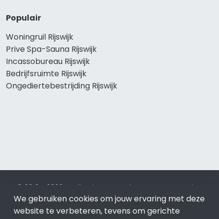
Populair
Woningruil Rijswijk
Prive Spa-Sauna Rijswijk
Incassobureau Rijswijk
Bedrijfsruimte Rijswijk
Ongediertebestrijding Rijswijk
© 2019 - 2026 Realisatie en SEO door
SEO-bureau
Lion
We gebruiken cookies om jouw ervaring met deze
Internet. Betaal alleen voor bewezen resultaten?
SEO
optimalisatie No Cure No Pay
.
Rijswijk
is onderdeel van Lion
website te verbeteren, tevens om gerichte