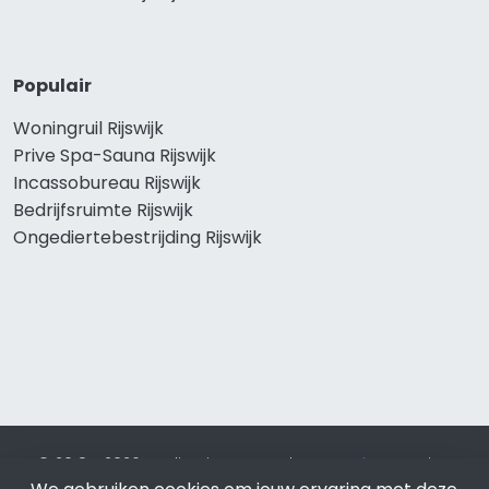
Populair
Woningruil Rijswijk
Prive Spa-Sauna Rijswijk
Incassobureau Rijswijk
Bedrijfsruimte Rijswijk
Ongediertebestrijding Rijswijk
© 2019 - 2026 Realisatie en SEO door
SEO-bureau
Lion
Internet. Betaal alleen voor bewezen resultaten?
SEO