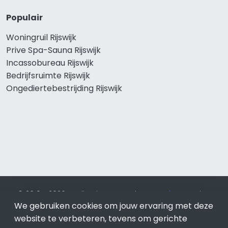
Populair
Woningruil Rijswijk
Prive Spa-Sauna Rijswijk
Incassobureau Rijswijk
Bedrijfsruimte Rijswijk
Ongediertebestrijding Rijswijk
© 2019 - 2026 Realisatie en SEO door
SEO-bureau
Lion
We gebruiken cookies om jouw ervaring met deze
Internet. Betaal alleen voor bewezen resultaten?
SEO
optimalisatie No Cure No Pay
.
Rijswijk
is onderdeel van Lion
website te verbeteren, tevens om gerichte
Internet.