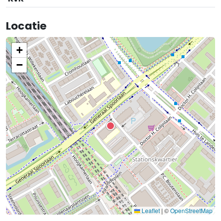
Locatie
+
−
Leaflet
|
©
OpenStreetMap