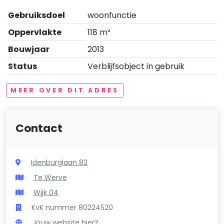
Gebruiksdoel
woonfunctie
Oppervlakte
118 m²
Bouwjaar
2013
Status
Verblijfsobject in gebruik
MEER OVER DIT ADRES
Contact
Idenburglaan 82
Te Werve
Wijk 04
KvK nummer 80224520
Jouw website hier?