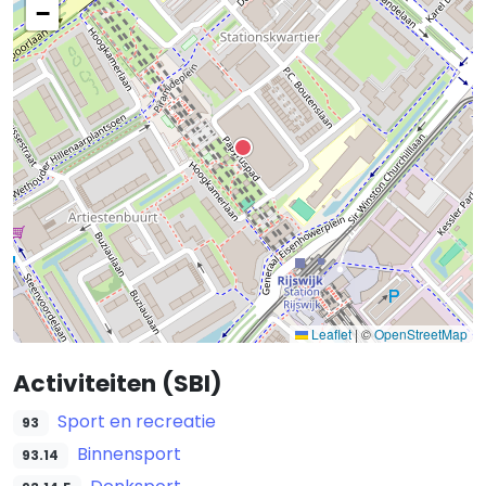
−
Leaflet
|
©
OpenStreetMap
Activiteiten (SBI)
Sport en recreatie
93
Binnensport
93.14