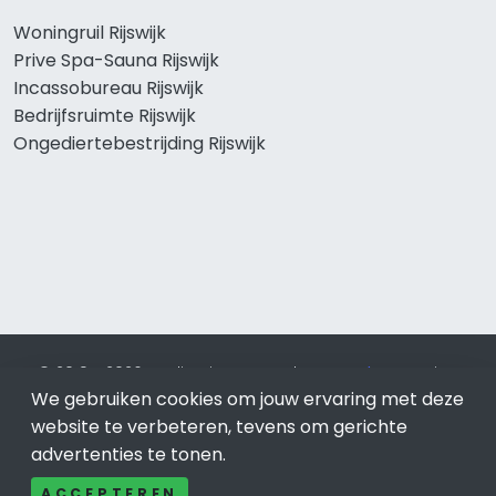
Woningruil Rijswijk
Prive Spa-Sauna Rijswijk
Incassobureau Rijswijk
Bedrijfsruimte Rijswijk
Ongediertebestrijding Rijswijk
© 2019 - 2026 Realisatie en SEO door
SEO-bureau
Lion
We gebruiken cookies om jouw ervaring met deze
Internet. Betaal alleen voor bewezen resultaten?
SEO
optimalisatie No Cure No Pay
.
Rijswijk
is onderdeel van Lion
website te verbeteren, tevens om gerichte
Internet.
advertenties te tonen.
Beeldcredits
ACCEPTEREN