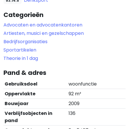
Denksport
93.14.5
Categorieën
Advocaten en advocatenkantoren
Artiesten, musici en gezelschappen
Bedrijfsorganisaties
Sportartikelen
Theorie in 1 dag
Pand & adres
Gebruiksdoel
woonfunctie
Oppervlakte
92 m²
Bouwjaar
2009
Verblijfsobjecten in
136
pand