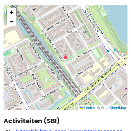
+
−
Leaflet
|
©
OpenStreetMap
Activiteiten (SBI)