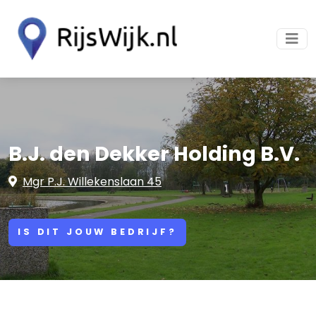
B.J. den Dekker Holding B.V.
Mgr P.J. Willekenslaan 45
IS DIT JOUW BEDRIJF?